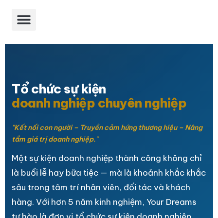
Trang chủ
Giới thiệu
Dự án
Dịch vụ
Tin tức
Tổ chức sự kiện
doanh nghiệp chuyên nghiệp
"Kết nối con người – Truyền cảm hứng thương hiệu – Nâng
tầm giá trị doanh nghiệp."
Một sự kiện doanh nghiệp thành công không chỉ
là buổi lễ hay bữa tiệc — mà là khoảnh khắc khắc
sâu trong tâm trí nhân viên, đối tác và khách
hàng. Với hơn 5 năm kinh nghiệm, Your Dreams
tự hào là đơn vị tổ chức sự kiện doanh nghiệp