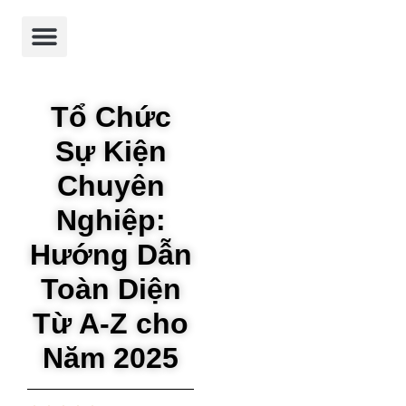
Trang chủ
Giới thiệu
Dự án
Dịch vụ
Tin tức
Tổ Chức
Sự Kiện
Chuyên
Nghiệp:
Hướng Dẫn
Toàn Diện
Từ A-Z cho
Năm 2025