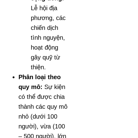
Lễ hội địa
phương, các
chiến dịch
tình nguyện,
hoạt động
gây quỹ từ
thiện.
Phân loại theo
quy mô:
Sự kiện
có thể được chia
thành các quy mô
nhỏ (dưới 100
người), vừa (100
– 500 người), lớn