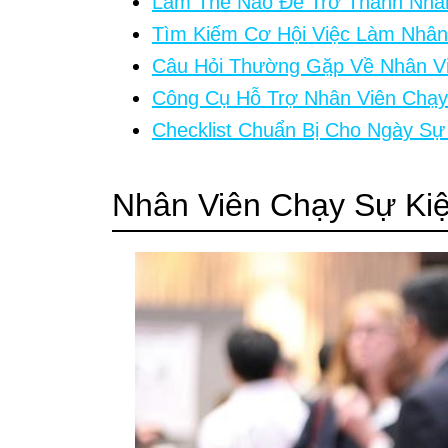
Làm Thế Nào Để Trở Thành Nhân
Tìm Kiếm Cơ Hội Việc Làm Nhân
Câu Hỏi Thường Gặp Về Nhân Vi
Công Cụ Hỗ Trợ Nhân Viên Chạy
Checklist Chuẩn Bị Cho Ngày Sự
Nhân Viên Chạy Sự Kiệ