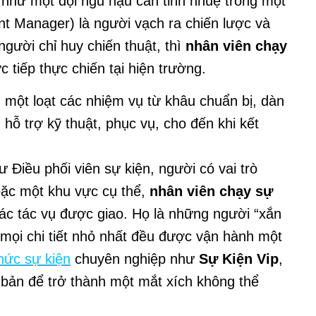
 như một đội ngũ hậu cần tinh nhuệ trong một
nt Manager) là người vạch ra chiến lược và
người chỉ huy chiến thuật, thì
nhân viên chạy
c tiếp thực chiến tại hiện trường.
ột loạt các nhiệm vụ từ khâu chuẩn bị, dàn
hỗ trợ kỹ thuật, phục vụ, cho đến khi kết
Điều phối viên sự kiện, người có vai trò
oặc một khu vực cụ thể,
nhân viên chạy sự
các tác vụ được giao. Họ là những người “xắn
 mọi chi tiết nhỏ nhất đều được vận hành một
hức sự kiện
chuyên nghiệp như
Sự Kiện Vip
,
 bản để trở thành một mắt xích không thể