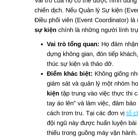
Vai trò của họ có thể được hình dung
chiến dịch. Nếu Quản lý Sự kiện (Eve
Điều phối viên (Event Coordinator) là 
sự kiện
chính là những người lính trự
Vai trò tổng quan:
Họ đảm nhận m
dựng không gian, đón tiếp khách, 
thúc sự kiện và tháo dỡ.
Điểm khác biệt:
Không giống như 
giám sát và quản lý một nhóm h
kiện
tập trung vào việc thực thi 
tay áo lên” và làm việc, đảm bảo
cách trơn tru. Tại các đơn vị
tổ c
đội ngũ này được huấn luyện bài
thiếu trong guồng máy vận hành.