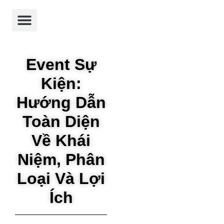
Trang chủ
Giới thiệu
Dự án
Dịch vụ
Tin tức
Event Sự
Kiện:
Hướng Dẫn
Toàn Diện
Về Khái
Niệm, Phân
Loại Và Lợi
Ích