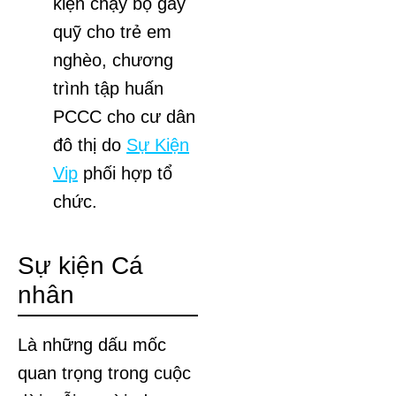
kiện chạy bộ gây
quỹ cho trẻ em
nghèo, chương
trình tập huấn
PCCC cho cư dân
đô thị do
Sự Kiện
Vip
phối hợp tổ
chức.
Sự kiện Cá
nhân
Là những dấu mốc
quan trọng trong cuộc