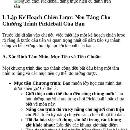
I. Lập Kế Hoạch Chiến Lược: Nền Tảng Cho
Chương Trình Pickleball Của Bạn
Trước khi đi sâu vào chi tiết, việc thiết lập một kế hoạch chiến lược
rõ ràng là bước đầu tiên và quan trọng nhất để đảm bảo sự thành
công và bền vững cho lớp học Pickleball của bạn.
A. Xác Định Tầm Nhìn, Mục Tiêu và Tiêu Chuẩn
Mọi chương trình đào tạo thành công đều bắt đầu bằng một tầm
nhìn rõ ràng và các mục tiêu cụ thể, đo lường được.
Mục tiêu Chương trình:
Bạn muốn lớp học của mình đạt
được điều gì? Có thể là:
Giới thiệu môn thể thao đến công chúng mới:
Thu
hút những người chưa từng chơi Pickleball hoặc chưa
biết về môn này.
Nâng cao trình độ và kỹ năng cho người chơi hiện
có:
Phát triển kỹ năng chuyên sâu, chiến thuật thi đấu.
Tối đa hóa việc sử dụng sân bãi trong các khung
giờ khác nhau:
Lấp đầy các khung giờ thấp điểm.