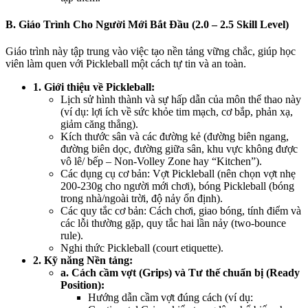
B. Giáo Trình Cho Người Mới Bắt Đầu (2.0 – 2.5 Skill Level)
Giáo trình này tập trung vào việc tạo nền tảng vững chắc, giúp học
viên làm quen với Pickleball một cách tự tin và an toàn.
1. Giới thiệu về Pickleball:
Lịch sử hình thành và sự hấp dẫn của môn thể thao này
(ví dụ: lợi ích về sức khỏe tim mạch, cơ bắp, phản xạ,
giảm căng thẳng).
Kích thước sân và các đường kẻ (đường biên ngang,
đường biên dọc, đường giữa sân, khu vực không được
vô lê/ bếp – Non-Volley Zone hay “Kitchen”).
Các dụng cụ cơ bản: Vợt Pickleball (nên chọn vợt nhẹ
200-230g cho người mới chơi), bóng Pickleball (bóng
trong nhà/ngoài trời, độ nảy ổn định).
Các quy tắc cơ bản: Cách chơi, giao bóng, tính điểm và
các lỗi thường gặp, quy tắc hai lần nảy (two-bounce
rule).
Nghi thức Pickleball (court etiquette).
2. Kỹ năng Nền tảng:
a. Cách cầm vợt (Grips) và Tư thế chuẩn bị (Ready
Position):
Hướng dẫn cầm vợt đúng cách (ví dụ: