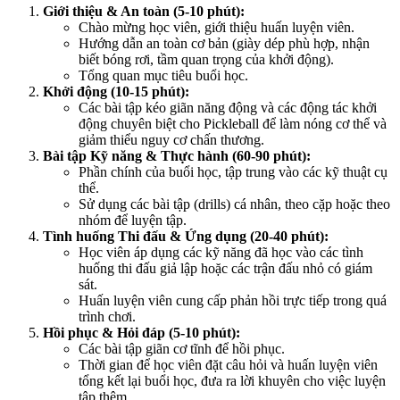
Giới thiệu & An toàn (5-10 phút):
Chào mừng học viên, giới thiệu huấn luyện viên.
Hướng dẫn an toàn cơ bản (giày dép phù hợp, nhận
biết bóng rơi, tầm quan trọng của khởi động).
Tổng quan mục tiêu buổi học.
Khởi động (10-15 phút):
Các bài tập kéo giãn năng động và các động tác khởi
động chuyên biệt cho Pickleball để làm nóng cơ thể và
giảm thiểu nguy cơ chấn thương.
Bài tập Kỹ năng & Thực hành (60-90 phút):
Phần chính của buổi học, tập trung vào các kỹ thuật cụ
thể.
Sử dụng các bài tập (drills) cá nhân, theo cặp hoặc theo
nhóm để luyện tập.
Tình huống Thi đấu & Ứng dụng (20-40 phút):
Học viên áp dụng các kỹ năng đã học vào các tình
huống thi đấu giả lập hoặc các trận đấu nhỏ có giám
sát.
Huấn luyện viên cung cấp phản hồi trực tiếp trong quá
trình chơi.
Hồi phục & Hỏi đáp (5-10 phút):
Các bài tập giãn cơ tĩnh để hồi phục.
Thời gian để học viên đặt câu hỏi và huấn luyện viên
tổng kết lại buổi học, đưa ra lời khuyên cho việc luyện
tập thêm.