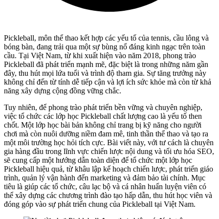
Pickleball, môn thể thao kết hợp các yếu tố của tennis, cầu lông và
bóng bàn, đang trải qua một sự bùng nổ đáng kinh ngạc trên toàn
cầu. Tại Việt Nam, từ khi xuất hiện vào năm 2018, phong trào
Pickleball đã phát triển mạnh mẽ, đặc biệt là trong những năm gần
đây, thu hút mọi lứa tuổi và trình độ tham gia. Sự tăng trưởng này
không chỉ đến từ tính dễ tiếp cận và lợi ích sức khỏe mà còn từ khả
năng xây dựng cộng đồng vững chắc.
Tuy nhiên, để phong trào phát triển bền vững và chuyên nghiệp,
việc tổ chức các lớp học Pickleball chất lượng cao là yếu tố then
chốt. Một lớp học bài bản không chỉ trang bị kỹ năng cho người
chơi mà còn nuôi dưỡng niềm đam mê, tinh thần thể thao và tạo ra
một môi trường học hỏi tích cực. Bài viết này, với tư cách là chuyên
gia hàng đầu trong lĩnh vực chiến lược nội dung và tối ưu hóa SEO,
sẽ cung cấp một hướng dẫn toàn diện để tổ chức một lớp học
Pickleball hiệu quả, từ khâu lập kế hoạch chiến lược, phát triển giáo
trình, quản lý vận hành đến marketing và đảm bảo tài chính. Mục
tiêu là giúp các tổ chức, câu lạc bộ và cá nhân huấn luyện viên có
thể xây dựng các chương trình đào tạo hấp dẫn, thu hút học viên và
đóng góp vào sự phát triển chung của Pickleball tại Việt Nam.