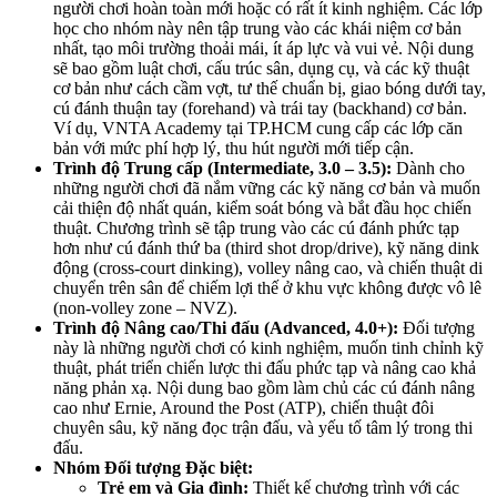
người chơi hoàn toàn mới hoặc có rất ít kinh nghiệm. Các lớp
học cho nhóm này nên tập trung vào các khái niệm cơ bản
nhất, tạo môi trường thoải mái, ít áp lực và vui vẻ. Nội dung
sẽ bao gồm luật chơi, cấu trúc sân, dụng cụ, và các kỹ thuật
cơ bản như cách cầm vợt, tư thế chuẩn bị, giao bóng dưới tay,
cú đánh thuận tay (forehand) và trái tay (backhand) cơ bản.
Ví dụ, VNTA Academy tại TP.HCM cung cấp các lớp căn
bản với mức phí hợp lý, thu hút người mới tiếp cận.
Trình độ Trung cấp (Intermediate, 3.0 – 3.5):
Dành cho
những người chơi đã nắm vững các kỹ năng cơ bản và muốn
cải thiện độ nhất quán, kiểm soát bóng và bắt đầu học chiến
thuật. Chương trình sẽ tập trung vào các cú đánh phức tạp
hơn như cú đánh thứ ba (third shot drop/drive), kỹ năng dink
động (cross-court dinking), volley nâng cao, và chiến thuật di
chuyển trên sân để chiếm lợi thế ở khu vực không được vô lê
(non-volley zone – NVZ).
Trình độ Nâng cao/Thi đấu (Advanced, 4.0+):
Đối tượng
này là những người chơi có kinh nghiệm, muốn tinh chỉnh kỹ
thuật, phát triển chiến lược thi đấu phức tạp và nâng cao khả
năng phản xạ. Nội dung bao gồm làm chủ các cú đánh nâng
cao như Ernie, Around the Post (ATP), chiến thuật đôi
chuyên sâu, kỹ năng đọc trận đấu, và yếu tố tâm lý trong thi
đấu.
Nhóm Đối tượng Đặc biệt:
Trẻ em và Gia đình:
Thiết kế chương trình với các