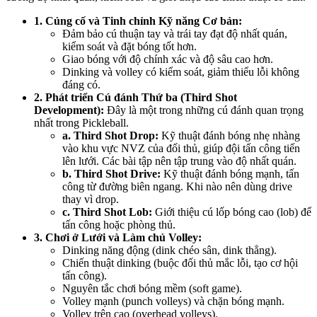
1. Củng cố và Tinh chỉnh Kỹ năng Cơ bản:
Đảm bảo cú thuận tay và trái tay đạt độ nhất quán,
kiểm soát và đặt bóng tốt hơn.
Giao bóng với độ chính xác và độ sâu cao hơn.
Dinking và volley có kiểm soát, giảm thiểu lỗi không
đáng có.
2. Phát triển Cú đánh Thứ ba (Third Shot
Development):
Đây là một trong những cú đánh quan trọng
nhất trong Pickleball.
a. Third Shot Drop:
Kỹ thuật đánh bóng nhẹ nhàng
vào khu vực NVZ của đối thủ, giúp đội tấn công tiến
lên lưới. Các bài tập nên tập trung vào độ nhất quán.
b. Third Shot Drive:
Kỹ thuật đánh bóng mạnh, tấn
công từ đường biên ngang. Khi nào nên dùng drive
thay vì drop.
c. Third Shot Lob:
Giới thiệu cú lốp bóng cao (lob) để
tấn công hoặc phòng thủ.
3. Chơi ở Lưới và Làm chủ Volley:
Dinking năng động (dink chéo sân, dink thẳng).
Chiến thuật dinking (buộc đối thủ mắc lỗi, tạo cơ hội
tấn công).
Nguyên tắc chơi bóng mềm (soft game).
Volley mạnh (punch volleys) và chặn bóng mạnh.
Volley trên cao (overhead volleys).