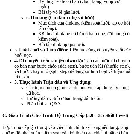
Kỹ thuật vô lê cơ bản (chặn bóng, vung vợt
ngắn).
Bài tập vô lê gần lưới.
e. Dinking (Cú đánh nhẹ sát lưới):
Mục đích của dinking (kiểm soát lưới, tạo cơ hội
tấn công).
Kỹ thuật dinking cơ bản (chạm nhẹ, đặt bóng có
kiểm soát).
Bài tập dinking qua lưới.
3. Luật chơi và Tính điểm:
Liên tục củng cố xuyên suốt các
buổi học.
4. Di chuyển trên sân (Footwork):
Tập các bước di chuyển
cơ bản như bước chéo (side step), bước tiến lùi (shuffle step),
và bước chạy nhỏ (split step) để tăng sự linh hoạt và hiệu quả
trên sân.
5. Thực hành Trận đấu và Ứng dụng:
Các trận đấu có giám sát để học viên áp dụng kỹ năng
đã học.
Hướng dẫn vị trí cơ bản trong đánh đôi.
Phản hồi và Q&A.
C. Giáo Trình Cho Trình Độ Trung Cấp (3.0 – 3.5 Skill Level)
Lớp trung cấp tập trung vào việc tinh chỉnh kỹ năng nền tảng, tăng
cường độ nhất quán, kiểm soát và giới thiệu các chiến thuật cơ bản.