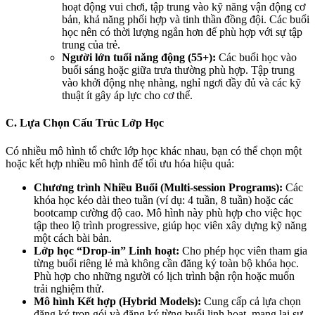
hoạt động vui chơi, tập trung vào kỹ năng vận động cơ
bản, khả năng phối hợp và tinh thần đồng đội. Các buổi
học nên có thời lượng ngắn hơn để phù hợp với sự tập
trung của trẻ.
Người lớn tuổi năng động (55+):
Các buổi học vào
buổi sáng hoặc giữa trưa thường phù hợp. Tập trung
vào khởi động nhẹ nhàng, nghỉ ngơi đầy đủ và các kỹ
thuật ít gây áp lực cho cơ thể.
C. Lựa Chọn Cấu Trúc Lớp Học
Có nhiều mô hình tổ chức lớp học khác nhau, bạn có thể chọn một
hoặc kết hợp nhiều mô hình để tối ưu hóa hiệu quả:
Chương trình Nhiều Buổi (Multi-session Programs):
Các
khóa học kéo dài theo tuần (ví dụ: 4 tuần, 8 tuần) hoặc các
bootcamp cường độ cao. Mô hình này phù hợp cho việc học
tập theo lộ trình progressive, giúp học viên xây dựng kỹ năng
một cách bài bản.
Lớp học “Drop-in” Linh hoạt:
Cho phép học viên tham gia
từng buổi riêng lẻ mà không cần đăng ký toàn bộ khóa học.
Phù hợp cho những người có lịch trình bận rộn hoặc muốn
trải nghiệm thử.
Mô hình Kết hợp (Hybrid Models):
Cung cấp cả lựa chọn
đăng ký trọn gói và đăng ký từng buổi linh hoạt, mang lại sự