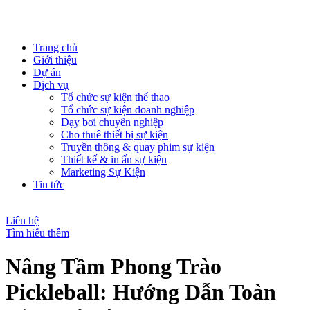
Trang chủ
Giới thiệu
Dự án
Dịch vụ
Tổ chức sự kiện thể thao
Tổ chức sự kiện doanh nghiệp
Dạy bơi chuyên nghiệp
Cho thuê thiết bị sự kiện
Truyền thông & quay phim sự kiện
Thiết kế & in ấn sự kiện
Marketing Sự Kiện
Tin tức
Liên hệ
Tìm hiểu thêm
Nâng Tầm Phong Trào
Pickleball: Hướng Dẫn Toàn