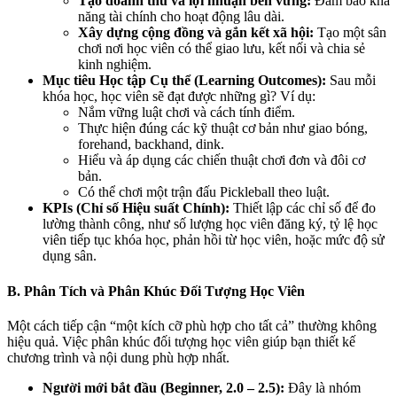
Tạo doanh thu và lợi nhuận bền vững:
Đảm bảo khả
năng tài chính cho hoạt động lâu dài.
Xây dựng cộng đồng và gắn kết xã hội:
Tạo một sân
chơi nơi học viên có thể giao lưu, kết nối và chia sẻ
kinh nghiệm.
Mục tiêu Học tập Cụ thể (Learning Outcomes):
Sau mỗi
khóa học, học viên sẽ đạt được những gì? Ví dụ:
Nắm vững luật chơi và cách tính điểm.
Thực hiện đúng các kỹ thuật cơ bản như giao bóng,
forehand, backhand, dink.
Hiểu và áp dụng các chiến thuật chơi đơn và đôi cơ
bản.
Có thể chơi một trận đấu Pickleball theo luật.
KPIs (Chỉ số Hiệu suất Chính):
Thiết lập các chỉ số để đo
lường thành công, như số lượng học viên đăng ký, tỷ lệ học
viên tiếp tục khóa học, phản hồi từ học viên, hoặc mức độ sử
dụng sân.
B. Phân Tích và Phân Khúc Đối Tượng Học Viên
Một cách tiếp cận “một kích cỡ phù hợp cho tất cả” thường không
hiệu quả. Việc phân khúc đối tượng học viên giúp bạn thiết kế
chương trình và nội dung phù hợp nhất.
Người mới bắt đầu (Beginner, 2.0 – 2.5):
Đây là nhóm