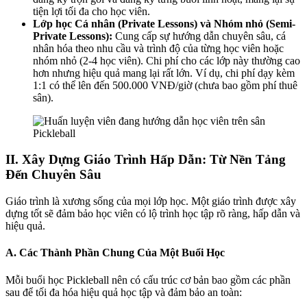
tiện lợi tối đa cho học viên.
Lớp học Cá nhân (Private Lessons) và Nhóm nhỏ (Semi-
Private Lessons):
Cung cấp sự hướng dẫn chuyên sâu, cá
nhân hóa theo nhu cầu và trình độ của từng học viên hoặc
nhóm nhỏ (2-4 học viên). Chi phí cho các lớp này thường cao
hơn nhưng hiệu quả mang lại rất lớn. Ví dụ, chi phí dạy kèm
1:1 có thể lên đến 500.000 VNĐ/giờ (chưa bao gồm phí thuê
sân).
II. Xây Dựng Giáo Trình Hấp Dẫn: Từ Nền Tảng
Đến Chuyên Sâu
Giáo trình là xương sống của mọi lớp học. Một giáo trình được xây
dựng tốt sẽ đảm bảo học viên có lộ trình học tập rõ ràng, hấp dẫn và
hiệu quả.
A. Các Thành Phần Chung Của Một Buổi Học
Mỗi buổi học Pickleball nên có cấu trúc cơ bản bao gồm các phần
sau để tối đa hóa hiệu quả học tập và đảm bảo an toàn: