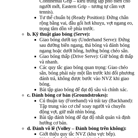
Continental Grip – kiểu trung lập phổ biến cho
người mới, Eastern Grip – tương tự cầm vợt
tennis).
Tư thế chuẩn bị (Ready Position): Đứng chân
rộng bằng vai, đầu gối hơi khuỵu, vợt ngang eo,
trọng tâm dồn về phía trước.
b. Kỹ thuật giao bóng (Serve):
Giao bóng dưới tay (Underhand Serve): Đứng
sau đường biên ngang, thả bóng và đánh bóng
ngang hoặc dưới hông, hướng bóng chéo sân.
Giao bóng thấp (Drive Serve): Giữ bóng đi thấp
và nhanh.
Các quy tắc giao bóng quan trọng: Giao chéo
sân, bóng phải nảy một lần trước khi đối phương
đánh trả, không được bước vào NVZ khi giao
bóng.
Bài tập giao bóng để đạt độ sâu và chính xác.
c. Đánh bóng cơ bản (Groundstrokes):
Cú thuận tay (Forehand) và trái tay (Backhand):
Tập trung vào cơ chế xoay người và chuyển
động vợt, giữ mắt nhìn bóng.
Bài tập đánh bóng để đạt độ nhất quán và định
hướng cơ bản.
d. Đánh vô lê (Volley – Đánh bóng trên không):
Giới thiệu quy tắc NVZ (khu vực bếp).