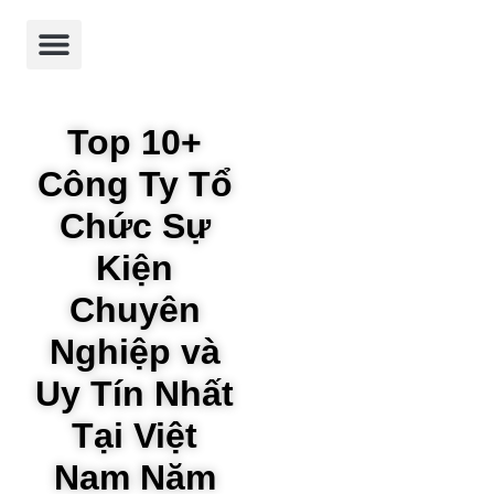
Trang chủ
Giới thiệu
Dự án
Dịch vụ
Tin tức
Top 10+
Công Ty Tổ
Chức Sự
Kiện
Chuyên
Nghiệp và
Uy Tín Nhất
Tại Việt
Nam Năm